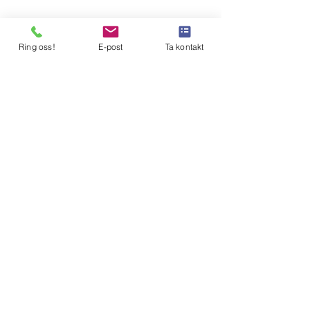
Ring oss!
E-post
Ta kontakt
KONTAKT OSS
Tlf.
2206 4200
E-post -
salg
@evercom.no
Org
.
nr: NO
929 933 702
MVA